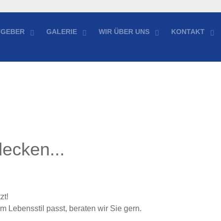
TGEBER
GALERIE
WIR ÜBER UNS
KONTAKT
decken...
zt!
m Lebensstil passt, beraten wir Sie gern.